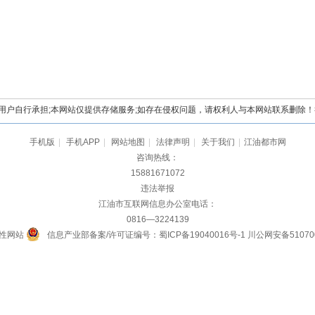
自行承担;本网站仅提供存储服务;如存在侵权问题，请权利人与本网站联系删除！举报电
手机版
|
手机APP
|
网站地图
|
法律声明
|
关于我们
|
江油都市网
咨询热线：
15881671072
违法举报
江油市互联网信息办公室电话：
0816—3224139
性网站
信息产业部备案/许可证编号：蜀ICP备19040016号-1
川公网安备510700