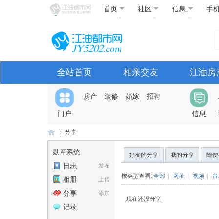
首页
社区
信息
手
全站首页
相亲交友
江油房
房产
装修
婚嫁
招聘
门户
信息
分享
勋章系统
好友的分享
我的分享
随便
日志
发布
江
›
按类型查看:
全部
|
网址
|
视频
|
音
相册
上传
分享
添加
现在还没分享
记录