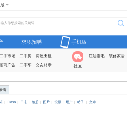
机版
产
求职招聘
手机版
二手市场
二手房
房屋出租
江油聊吧
装修家居
招商广告
二手车
交友相亲
社区
看看
乐
|
Flash
|
日志
|
相册
|
图片
|
投票
|
用户
|
帖子
|
文章