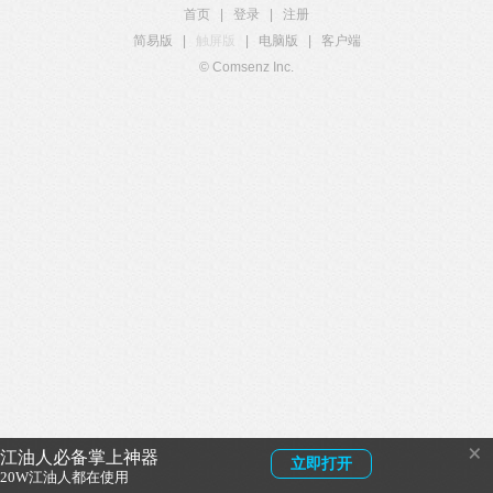
首页
|
登录
|
注册
简易版
|
触屏版
|
电脑版
|
客户端
© Comsenz Inc.
×
江油人必备掌上神器
立即打开
20W江油人都在使用