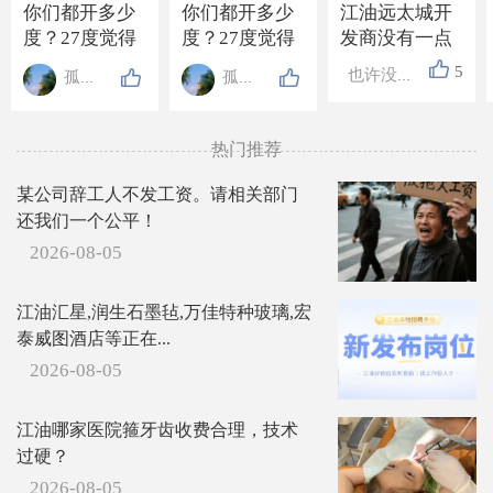
你们都开多少
你们都开多少
江油远太城开
度？27度觉得
度？27度觉得
发商没有一点
有点冷，风扇
有点冷，风扇
良心，私自建
5
也许没有也许？
孤影伴孤人
孤影伴孤人
又觉得不够
又觉得不够
电梯到小区负
凉……
凉……
一楼，欺诈业
主，希望有关
热门推荐
部门能在金钱
的诱惑下，考
某公司辞工人不发工资。请相关部门
虑一下老百姓
还我们一个公平！
的安全问题，
2026-08-05
不要蛇鼠一窝
江油汇星,润生石墨毡,万佳特种玻璃,宏
泰威图酒店等正在...
2026-08-05
江油哪家医院箍牙齿收费合理，技术
过硬？
2026-08-05