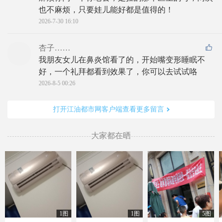
也不麻烦，只要娃儿能好都是值得的！
2026-7-30 16:10
杏子……
我朋友女儿在鼻炎馆看了的，开始嘴变形睡眠不
好，一个礼拜都看到效果了，你可以去试试咯
2026-8-5 00:26
打开江油都市网客户端查看更多留言
大家都在晒
1图
1图
5图