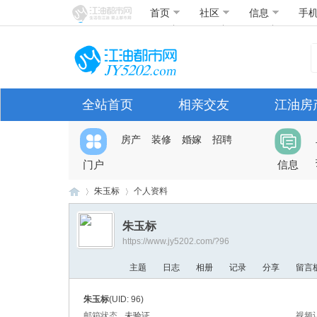
首页
社区
信息
手
全站首页
相亲交友
江油房
房产
装修
婚嫁
招聘
门户
信息
朱玉标
个人资料
朱玉标
https://www.jy5202.com/?96
江
›
›
主题
日志
相册
记录
分享
留言
朱玉标
(UID: 96)
邮箱状态
未验证
视频