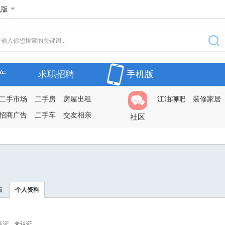
机版
产
求职招聘
手机版
二手市场
二手房
房屋出租
江油聊吧
装修家居
招商广告
二手车
交友相亲
社区
板
个人资料
认证
未认证