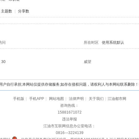
主题数
|
分享数
访问
所在时区
使用系统默认
30
威望
自行承担;本网站仅提供存储服务;如存在侵权问题，请权利人与本网站联系删除！举报电
手机版
|
手机APP
|
网站地图
|
法律声明
|
关于我们
|
江油都市网
咨询热线：
15881671072
违法举报
江油市互联网信息办公室电话：
0816—3224139