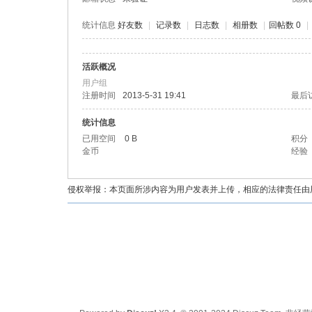
统计信息
好友数
|
记录数
|
日志数
|
相册数
|
回帖数 0
|
活跃概况
油
用户组
注册时间
2013-5-31 19:41
最后
统计信息
已用空间
0 B
积分
金币
经验
侵权举报：本页面所涉内容为用户发表并上传，相应的法律责任由用户
都