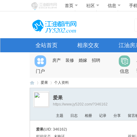
首页
社区
信息
手
全站首页
相亲交友
江油房
房产
装修
婚嫁
招聘
门户
信息
爱果
个人资料
爱果
https://www.jy5202.com/?346162
江
›
›
主题
日志
相册
记录
分享
留言
爱果
(UID: 346162)
邮箱状态
未验证
视频