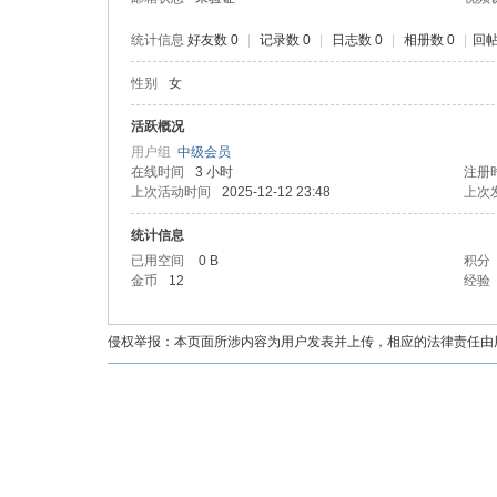
统计信息
好友数 0
|
记录数 0
|
日志数 0
|
相册数 0
|
回帖
性别
女
油
活跃概况
用户组
中级会员
在线时间
3 小时
注册
上次活动时间
2025-12-12 23:48
上次
统计信息
已用空间
0 B
积分
金币
12
经验
都
侵权举报：本页面所涉内容为用户发表并上传，相应的法律责任由用户