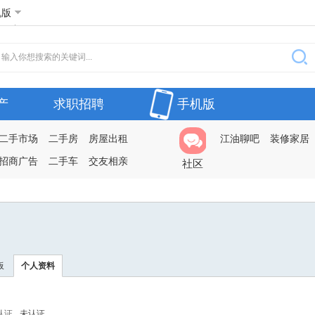
机版
产
求职招聘
手机版
二手市场
二手房
房屋出租
江油聊吧
装修家居
招商广告
二手车
交友相亲
社区
板
个人资料
认证
未认证