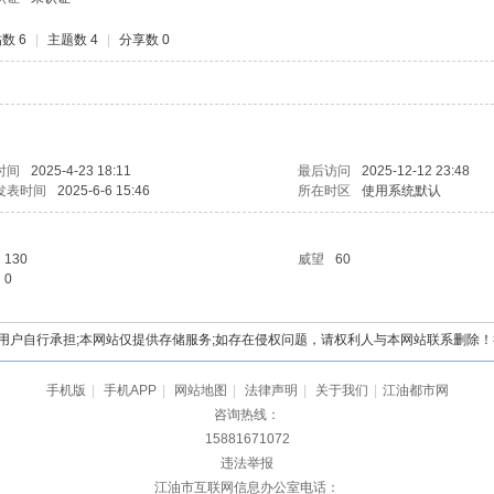
数 6
|
主题数 4
|
分享数 0
时间
2025-4-23 18:11
最后访问
2025-12-12 23:48
发表时间
2025-6-6 15:46
所在时区
使用系统默认
130
威望
60
0
自行承担;本网站仅提供存储服务;如存在侵权问题，请权利人与本网站联系删除！举报电
手机版
|
手机APP
|
网站地图
|
法律声明
|
关于我们
|
江油都市网
咨询热线：
15881671072
违法举报
江油市互联网信息办公室电话：