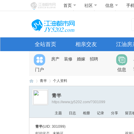
首页
社区
信息
手
全站首页
相亲交友
江油房
房产
装修
婚嫁
招聘
门户
信息
青半
个人资料
青半
https://www.jy5202.com/?301099
江
›
›
主题
日志
相册
记录
分享
留言
青半
(UID: 301099)
邮箱状态
未验证
视频