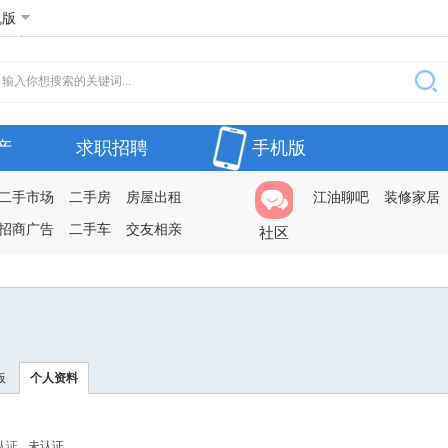
机版
产
求职招聘
手机版
二手市场
二手房
房屋出租
江油聊吧
装修家居
招商广告
二手车
交友相亲
社区
板
个人资料
认证
未认证