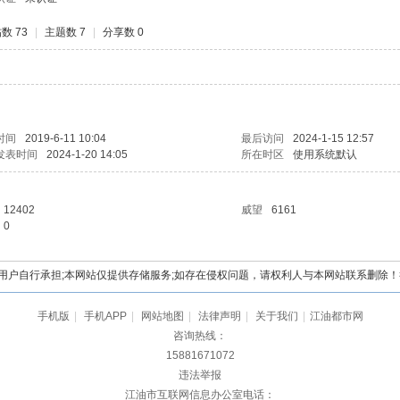
数 73
|
主题数 7
|
分享数 0
时间
2019-6-11 10:04
最后访问
2024-1-15 12:57
发表时间
2024-1-20 14:05
所在时区
使用系统默认
12402
威望
6161
0
自行承担;本网站仅提供存储服务;如存在侵权问题，请权利人与本网站联系删除！举报电
手机版
|
手机APP
|
网站地图
|
法律声明
|
关于我们
|
江油都市网
咨询热线：
15881671072
违法举报
江油市互联网信息办公室电话：