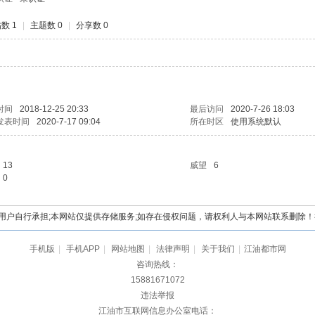
数 1
|
主题数 0
|
分享数 0
时间
2018-12-25 20:33
最后访问
2020-7-26 18:03
发表时间
2020-7-17 09:04
所在时区
使用系统默认
13
威望
6
0
自行承担;本网站仅提供存储服务;如存在侵权问题，请权利人与本网站联系删除！举报电
手机版
|
手机APP
|
网站地图
|
法律声明
|
关于我们
|
江油都市网
咨询热线：
15881671072
违法举报
江油市互联网信息办公室电话：