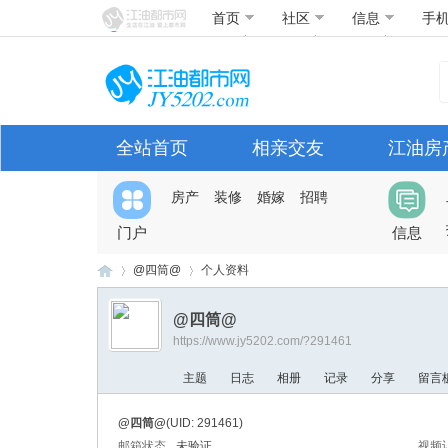
首页
社区
信息
手
全站首页
相亲交友
江油房
房产
装修
婚嫁
招聘
门户
信息
@四筒@
个人资料
@四筒@
https://www.jy5202.com/?291461
江
›
›
主题
日志
相册
记录
分享
留言
@四筒@
(UID: 291461)
邮箱状态
未验证
视频