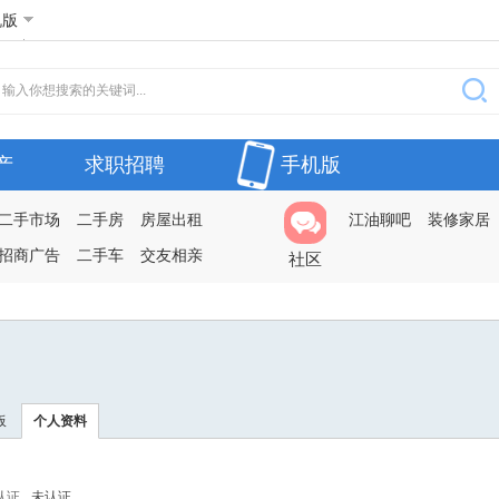
机版
产
求职招聘
手机版
二手市场
二手房
房屋出租
江油聊吧
装修家居
招商广告
二手车
交友相亲
社区
板
个人资料
认证
未认证