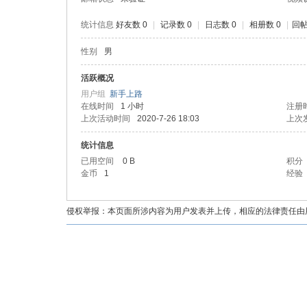
统计信息
好友数 0
|
记录数 0
|
日志数 0
|
相册数 0
|
回帖
性别
男
油
活跃概况
用户组
新手上路
在线时间
1 小时
注册
上次活动时间
2020-7-26 18:03
上次
统计信息
已用空间
0 B
积分
金币
1
经验
都
侵权举报：本页面所涉内容为用户发表并上传，相应的法律责任由用户