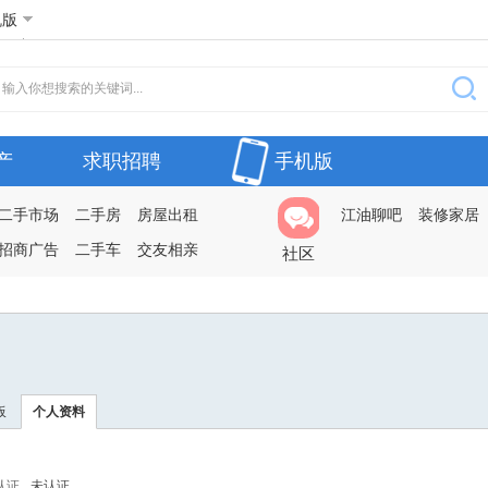
机版
产
求职招聘
手机版
二手市场
二手房
房屋出租
江油聊吧
装修家居
招商广告
二手车
交友相亲
社区
板
个人资料
认证
未认证