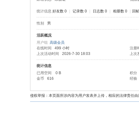
统计信息
好友数 0
|
记录数 0
|
日志数 0
|
相册数 0
|
回帖
性别
男
油
活跃概况
用户组
高级会员
在线时间
499 小时
注册
上次活动时间
2026-7-30 18:03
上次
统计信息
已用空间
0 B
积分
金币
616
经验
都
侵权举报：本页面所涉内容为用户发表并上传，相应的法律责任由用户