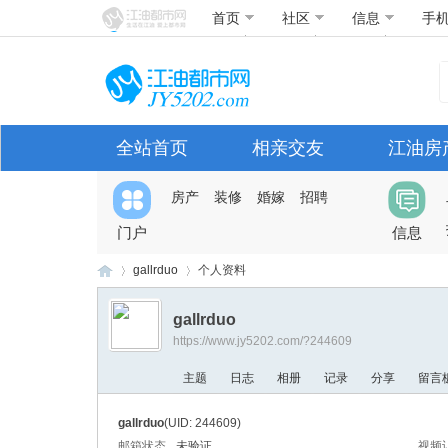
首页
社区
信息
手
全站首页
相亲交友
江油房
房产
装修
婚嫁
招聘
门户
信息
gallrduo
个人资料
gallrduo
https://www.jy5202.com/?244609
江
›
›
主题
日志
相册
记录
分享
留言
gallrduo
(UID: 244609)
邮箱状态
未验证
视频