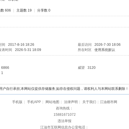
数 606
|
主题数 19
|
分享数 0
时间
2017-8-16 18:26
最后访问
2026-7-30 18:06
发表时间
2026-5-31 18:09
所在时区
使用系统默认
6866
威望
3120
1
自行承担;本网站仅提供存储服务;如存在侵权问题，请权利人与本网站联系删除！举报电
手机版
|
手机APP
|
网站地图
|
法律声明
|
关于我们
|
江油都市网
咨询热线：
15881671072
违法举报
江油市互联网信息办公室电话：