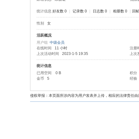
统计信息
好友数 0
|
记录数 0
|
日志数 0
|
相册数 0
|
回帖
性别
女
油
活跃概况
用户组
中级会员
在线时间
11 小时
注册
上次活动时间
2023-1-5 19:35
上次
统计信息
已用空间
0 B
积分
金币
5
经验
都
侵权举报：本页面所涉内容为用户发表并上传，相应的法律责任由用户