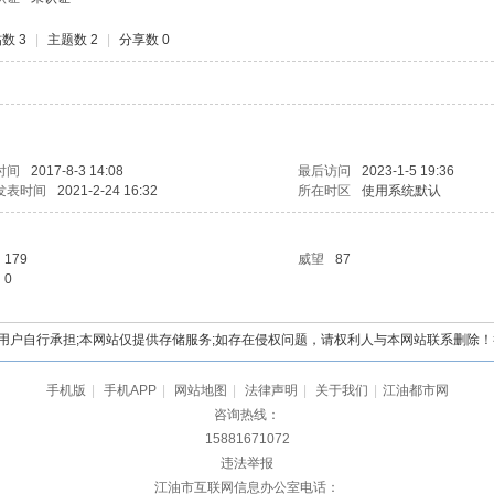
数 3
|
主题数 2
|
分享数 0
时间
2017-8-3 14:08
最后访问
2023-1-5 19:36
发表时间
2021-2-24 16:32
所在时区
使用系统默认
179
威望
87
0
自行承担;本网站仅提供存储服务;如存在侵权问题，请权利人与本网站联系删除！举报电
手机版
|
手机APP
|
网站地图
|
法律声明
|
关于我们
|
江油都市网
咨询热线：
15881671072
违法举报
江油市互联网信息办公室电话：