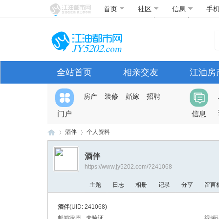
首页
社区
信息
手
全站首页
相亲交友
江油房
房产
装修
婚嫁
招聘
门户
信息
酒伴
个人资料
酒伴
https://www.jy5202.com/?241068
江
›
›
主题
日志
相册
记录
分享
留言
酒伴
(UID: 241068)
邮箱状态
未验证
视频