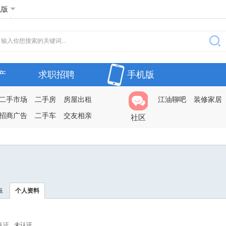
机版
产
求职招聘
手机版
二手市场
二手房
房屋出租
江油聊吧
装修家居
招商广告
二手车
交友相亲
社区
板
个人资料
认证
未认证