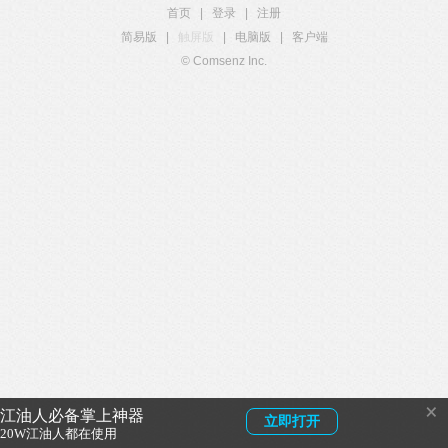
首页
|
登录
|
注册
简易版
|
触屏版
|
电脑版
|
客户端
© Comsenz Inc.
×
江油人必备掌上神器
立即打开
20W江油人都在使用