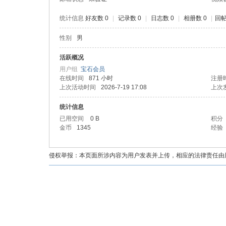
统计信息
好友数 0
|
记录数 0
|
日志数 0
|
相册数 0
|
回帖
性别
男
油
活跃概况
用户组
宝石会员
在线时间
871 小时
注册
上次活动时间
2026-7-19 17:08
上次
统计信息
已用空间
0 B
积分
金币
1345
经验
都
侵权举报：本页面所涉内容为用户发表并上传，相应的法律责任由用户