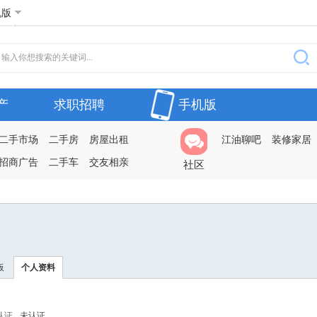
机版
产
求职招聘
手机版
二手市场
二手房
房屋出租
江油聊吧
装修家居
招商广告
二手车
交友相亲
社区
板
个人资料
认证
未认证