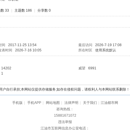
数 33
|
主题数 186
|
分享数 0
时间
2017-11-25 13:54
最后访问
2026-7-19 17:08
发表时间
2026-7-16 10:05
所在时区
使用系统默认
14202
威望
6991
1
自行承担;本网站仅提供存储服务;如存在侵权问题，请权利人与本网站联系删除！举报电
手机版
|
手机APP
|
网站地图
|
法律声明
|
关于我们
|
江油都市网
咨询热线：
15881671072
违法举报
江油市互联网信息办公室电话：