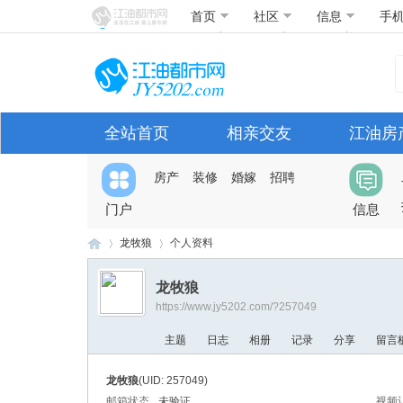
首页
社区
信息
手
全站首页
相亲交友
江油房
房产
装修
婚嫁
招聘
门户
信息
龙牧狼
个人资料
龙牧狼
https://www.jy5202.com/?257049
江
›
›
主题
日志
相册
记录
分享
留言
龙牧狼
(UID: 257049)
邮箱状态
未验证
视频