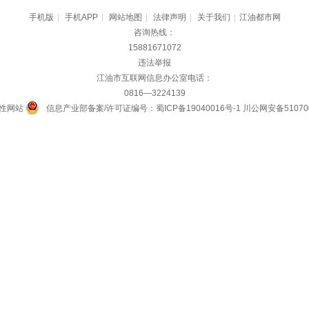
手机版
|
手机APP
|
网站地图
|
法律声明
|
关于我们
|
江油都市网
咨询热线：
15881671072
违法举报
江油市互联网信息办公室电话：
0816—3224139
性网站
信息产业部备案/许可证编号：蜀ICP备19040016号-1
川公网安备510700