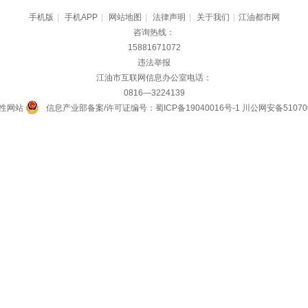
手机版
|
手机APP
|
网站地图
|
法律声明
|
关于我们
|
江油都市网
咨询热线：
15881671072
违法举报
江油市互联网信息办公室电话：
0816—3224139
性网站
信息产业部备案/许可证编号：蜀ICP备19040016号-1
川公网安备510700