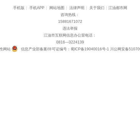
手机版
|
手机APP
|
网站地图
|
法律声明
|
关于我们
|
江油都市网
咨询热线：
15881671072
违法举报
江油市互联网信息办公室电话：
0816—3224139
性网站
信息产业部备案/许可证编号：蜀ICP备19040016号-1
川公网安备510700