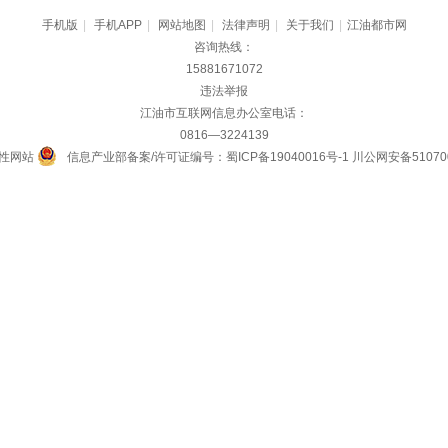
手机版
|
手机APP
|
网站地图
|
法律声明
|
关于我们
|
江油都市网
咨询热线：
15881671072
违法举报
江油市互联网信息办公室电话：
0816—3224139
性网站
信息产业部备案/许可证编号：蜀ICP备19040016号-1
川公网安备510700