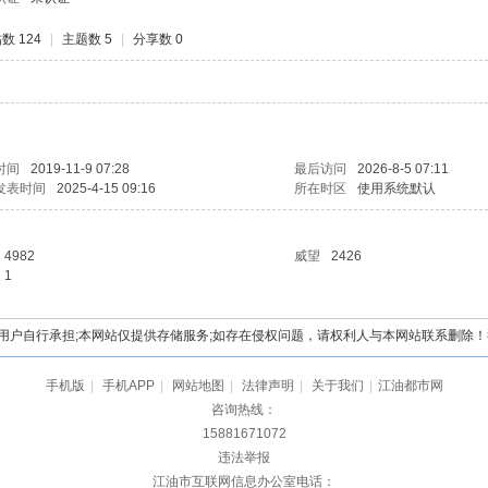
数 124
|
主题数 5
|
分享数 0
时间
2019-11-9 07:28
最后访问
2026-8-5 07:11
发表时间
2025-4-15 09:16
所在时区
使用系统默认
4982
威望
2426
1
自行承担;本网站仅提供存储服务;如存在侵权问题，请权利人与本网站联系删除！举报电
手机版
|
手机APP
|
网站地图
|
法律声明
|
关于我们
|
江油都市网
咨询热线：
15881671072
违法举报
江油市互联网信息办公室电话：