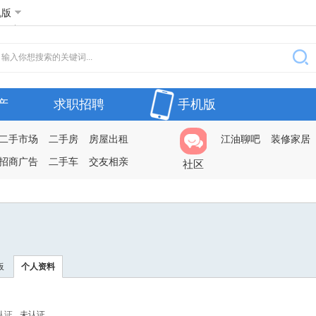
机版
产
求职招聘
手机版
二手市场
二手房
房屋出租
江油聊吧
装修家居
招商广告
二手车
交友相亲
社区
板
个人资料
认证
未认证