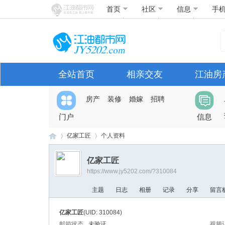
首页
社区
信息
手
全站首页
相亲交友
江油房
房产
装修
婚嫁
招聘
门户
信息
亿家工匠
个人资料
亿家工匠
https://www.jy5202.com/?310084
江
›
›
主题
日志
相册
记录
分享
留言
亿家工匠
(UID: 310084)
邮箱状态
未验证
视频