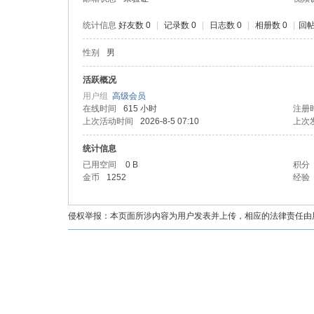
统计信息
好友数 0
|
记录数 0
|
日志数 0
|
相册数 0
|
回帖
性别
男
油
活跃概况
用户组
高级会员
在线时间
615 小时
注册
上次活动时间
2026-8-5 07:10
上次
统计信息
已用空间
0 B
积分
金币
1252
经验
都
侵权举报：本页面所涉内容为用户发表并上传，相应的法律责任由用户