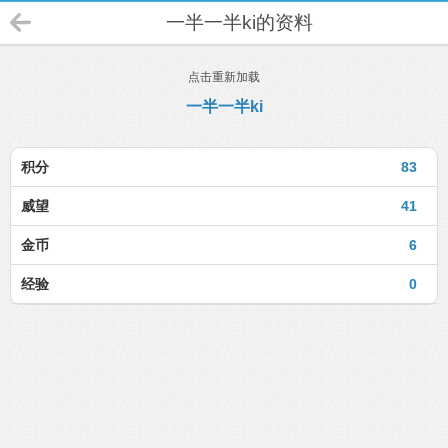
一半一半ki的资料
点击重新加载
一半一半ki
积分
83
威望
41
金币
6
经验
0