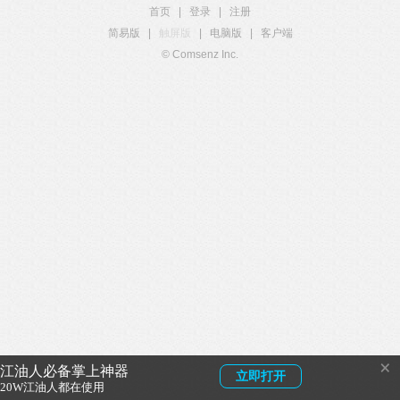
首页
|
登录
|
注册
简易版
|
触屏版
|
电脑版
|
客户端
© Comsenz Inc.
×
江油人必备掌上神器
立即打开
20W江油人都在使用