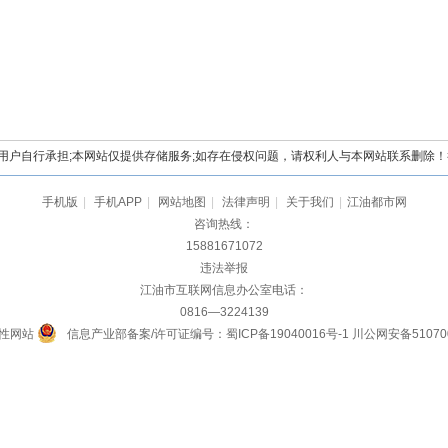
自行承担;本网站仅提供存储服务;如存在侵权问题，请权利人与本网站联系删除！举报电
手机版
|
手机APP
|
网站地图
|
法律声明
|
关于我们
|
江油都市网
咨询热线：
15881671072
违法举报
江油市互联网信息办公室电话：
0816—3224139
性网站
信息产业部备案/许可证编号：蜀ICP备19040016号-1
川公网安备510700