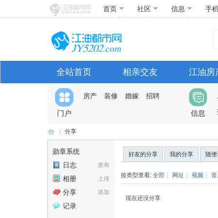
首页
社区
信息
手
全站首页
相亲交友
江油房
房产
装修
婚嫁
招聘
门户
信息
分享
勋章系统
好友的分享
我的分享
随便
日志
发布
江
›
按类型查看:
全部
|
网址
|
视频
|
音
相册
上传
分享
添加
现在还没分享
记录