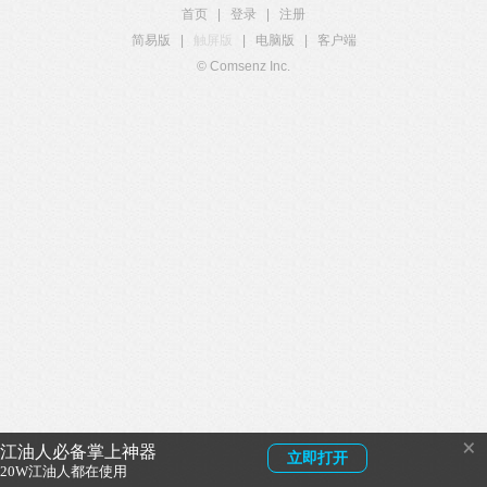
首页
|
登录
|
注册
简易版
|
触屏版
|
电脑版
|
客户端
© Comsenz Inc.
×
江油人必备掌上神器
立即打开
20W江油人都在使用