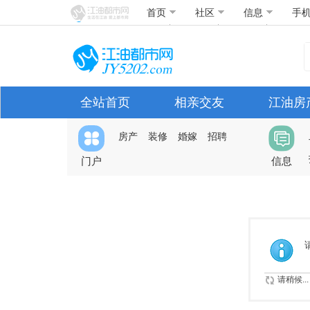
首页
社区
信息
手
全站首页
相亲交友
江油房
房产
装修
婚嫁
招聘
门户
信息
请稍候...