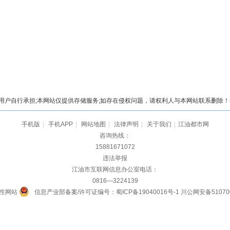
自行承担;本网站仅提供存储服务;如存在侵权问题，请权利人与本网站联系删除！举报电
手机版
|
手机APP
|
网站地图
|
法律声明
|
关于我们
|
江油都市网
咨询热线：
15881671072
违法举报
江油市互联网信息办公室电话：
0816—3224139
性网站
信息产业部备案/许可证编号：蜀ICP备19040016号-1
川公网安备510700