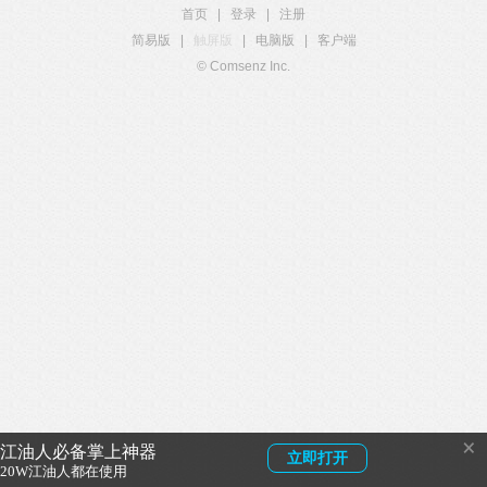
首页
|
登录
|
注册
简易版
|
触屏版
|
电脑版
|
客户端
© Comsenz Inc.
×
江油人必备掌上神器
立即打开
20W江油人都在使用