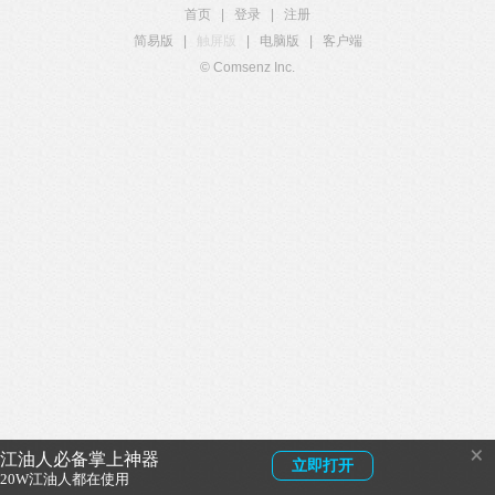
首页
|
登录
|
注册
简易版
|
触屏版
|
电脑版
|
客户端
© Comsenz Inc.
×
江油人必备掌上神器
立即打开
20W江油人都在使用