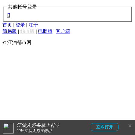
其他帐号登录

首页
|
登录
|
注册
简易版
|
触屏版
|
电脑版
|
客户端
© 江油都市网.
×
江油人必备掌上神器
立即打开
20W江油人都在使用