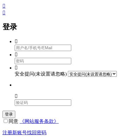


登录



安全提问(未设置请忽略)

登录
同意
《网站服务条款》
注册新账号
找回密码