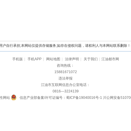
自行承担;本网站仅提供存储服务;如存在侵权问题，请权利人与本网站联系删除！举报电
手机版
|
手机APP
|
网站地图
|
法律声明
|
关于我们
|
江油都市网
咨询热线：
15881671072
违法举报
江油市互联网信息办公室电话：
0816—3224139
性网站
信息产业部备案/许可证编号：蜀ICP备19040016号-1
川公网安备510700