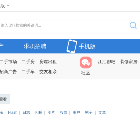
机版
产
求职招聘
手机版
二手市场
二手房
房屋出租
江油聊吧
装修家居
招商广告
二手车
交友相亲
社区
看看
乐
|
Flash
|
日志
|
相册
|
图片
|
投票
|
用户
|
帖子
|
文章