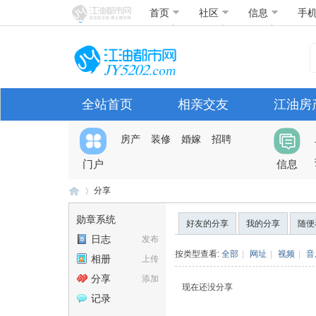
首页
社区
信息
手
全站首页
相亲交友
江油房
房产
装修
婚嫁
招聘
门户
信息
分享
勋章系统
好友的分享
我的分享
随便
日志
发布
江
›
按类型查看:
全部
|
网址
|
视频
|
音
相册
上传
分享
添加
现在还没分享
记录