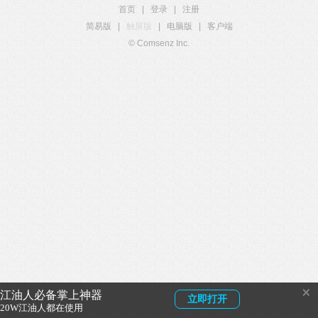
首页
|
登录
|
注册
简易版
|
触屏版
|
电脑版
|
客户端
© Comsenz Inc.
×
江油人必备掌上神器
立即打开
20W江油人都在使用