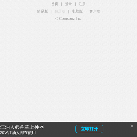
首页
|
登录
|
注册
简易版
|
触屏版
|
电脑版
|
客户端
© Comsenz Inc.
×
江油人必备掌上神器
立即打开
20W江油人都在使用