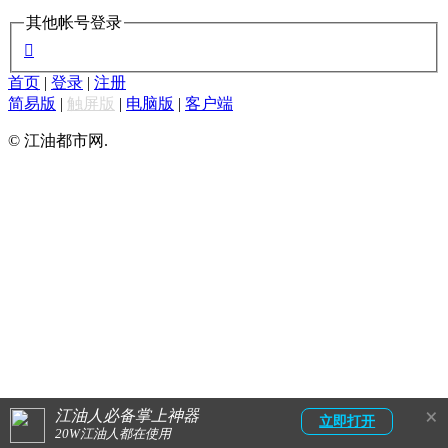
其他帐号登录

首页
|
登录
|
注册
简易版
|
触屏版
|
电脑版
|
客户端
© 江油都市网.
×
江油人必备掌上神器
立即打开
20W江油人都在使用