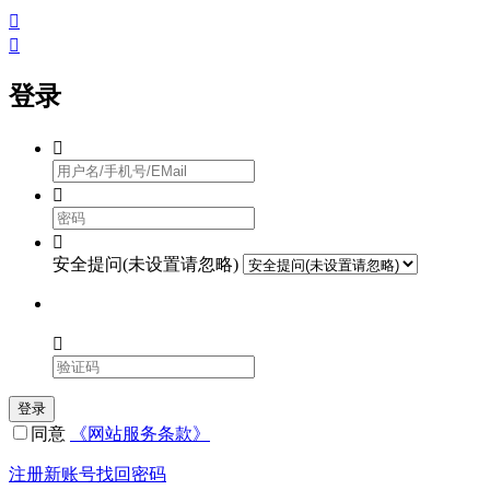


登录



安全提问(未设置请忽略)

登录
同意
《网站服务条款》
注册新账号
找回密码