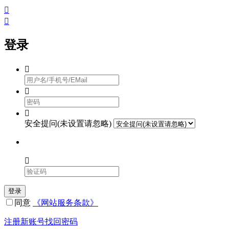


登录



安全提问(未设置请忽略)

登录
同意
《网站服务条款》
注册新账号
找回密码