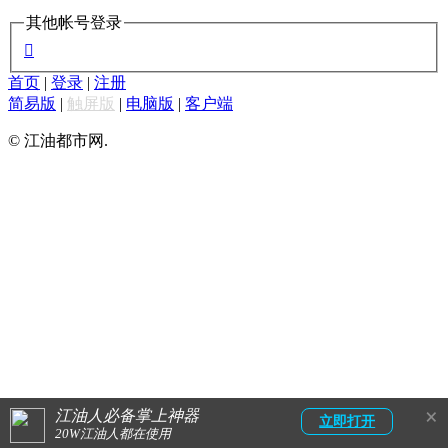
其他帐号登录

首页
|
登录
|
注册
简易版
|
触屏版
|
电脑版
|
客户端
© 江油都市网.
×
江油人必备掌上神器
立即打开
20W江油人都在使用