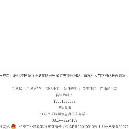
自行承担;本网站仅提供存储服务;如存在侵权问题，请权利人与本网站联系删除！举报电
手机版
|
手机APP
|
网站地图
|
法律声明
|
关于我们
|
江油都市网
咨询热线：
15881671072
违法举报
江油市互联网信息办公室电话：
0816—3224139
性网站
信息产业部备案/许可证编号：蜀ICP备19040016号-1
川公网安备510700