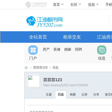
首页
社区
信息
手
全站首页
相亲交友
江油房
房产
装修
婚嫁
招聘
门户
信息
芬芬芬123
日志
芬芬芬123
https://www.jy5202.com/?335600
江
›
›
主题
日志
相册
记录
分享
留言