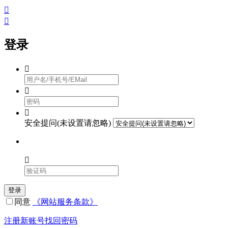


登录



安全提问(未设置请忽略)

登录
同意
《网站服务条款》
注册新账号
找回密码