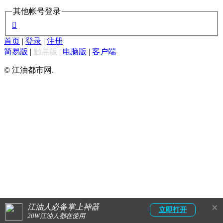
其他帐号登录

首页
|
登录
|
注册
简易版
|
触屏版
|
电脑版
|
客户端
© 江油都市网.
×
江油人必备掌上神器
立即打开
20W江油人都在使用