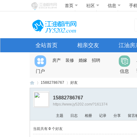
首页
社区
信息
手
全站首页
相亲交友
江油房
房产
装修
婚嫁
招聘
门户
信息
15882786767
好友
15882786767
https://www.jy5202.com/?161374
江
›
›
主题
日志
相册
记录
分享
留言
当前共有
0
个好友