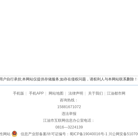
自行承担;本网站仅提供存储服务;如存在侵权问题，请权利人与本网站联系删除！举报电
手机版
|
手机APP
|
网站地图
|
法律声明
|
关于我们
|
江油都市网
咨询热线：
15881671072
违法举报
江油市互联网信息办公室电话：
0816—3224139
性网站
信息产业部备案/许可证编号：蜀ICP备19040016号-1
川公网安备510700