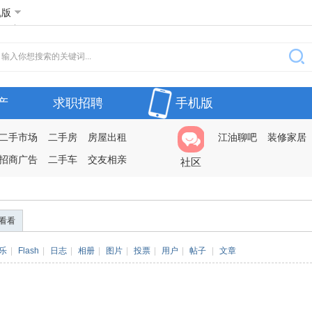
机版
产
求职招聘
手机版
二手市场
二手房
房屋出租
江油聊吧
装修家居
招商广告
二手车
交友相亲
社区
看看
乐
|
Flash
|
日志
|
相册
|
图片
|
投票
|
用户
|
帖子
|
文章