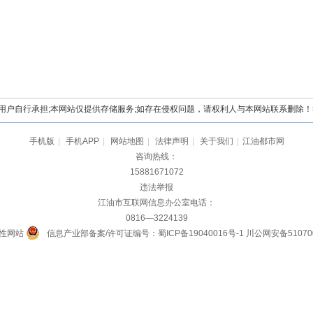
自行承担;本网站仅提供存储服务;如存在侵权问题，请权利人与本网站联系删除！举报电
手机版
|
手机APP
|
网站地图
|
法律声明
|
关于我们
|
江油都市网
咨询热线：
15881671072
违法举报
江油市互联网信息办公室电话：
0816—3224139
性网站
信息产业部备案/许可证编号：蜀ICP备19040016号-1
川公网安备510700