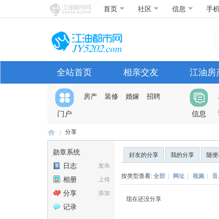
首页
社区
信息
手
全站首页
相亲交友
江油房
房产
装修
婚嫁
招聘
门户
信息
分享
勋章系统
好友的分享
我的分享
随便
日志
发布
江
›
按类型查看:
全部
|
网址
|
视频
|
音
相册
上传
分享
添加
现在还没分享
记录