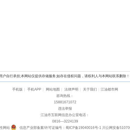
自行承担;本网站仅提供存储服务;如存在侵权问题，请权利人与本网站联系删除！举报电
手机版
|
手机APP
|
网站地图
|
法律声明
|
关于我们
|
江油都市网
咨询热线：
15881671072
违法举报
江油市互联网信息办公室电话：
0816—3224139
性网站
信息产业部备案/许可证编号：蜀ICP备19040016号-1
川公网安备510700