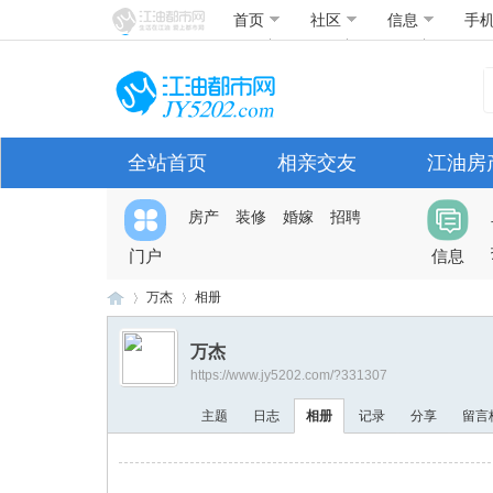
首页
社区
信息
手
全站首页
相亲交友
江油房
房产
装修
婚嫁
招聘
门户
信息
万杰
相册
万杰
https://www.jy5202.com/?331307
江
›
›
主题
日志
相册
记录
分享
留言