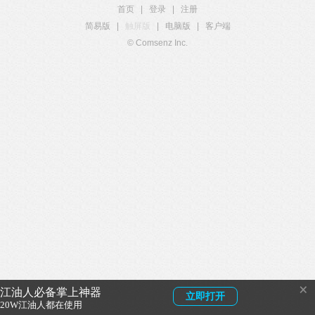
首页
|
登录
|
注册
简易版
|
触屏版
|
电脑版
|
客户端
© Comsenz Inc.
×
江油人必备掌上神器
立即打开
20W江油人都在使用