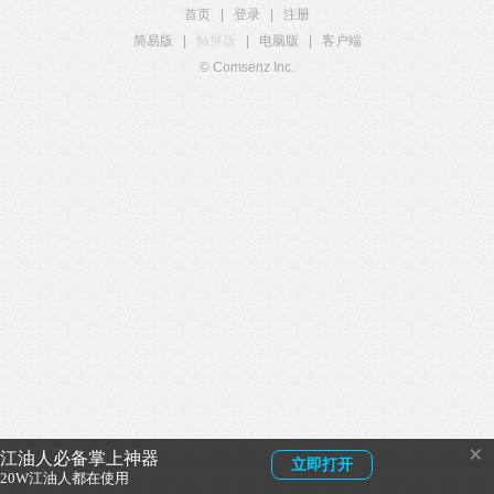
首页
|
登录
|
注册
简易版
|
触屏版
|
电脑版
|
客户端
© Comsenz Inc.
×
江油人必备掌上神器
立即打开
20W江油人都在使用