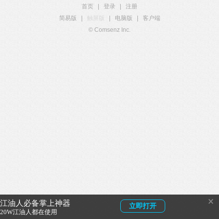
首页
|
登录
|
注册
简易版
|
触屏版
|
电脑版
|
客户端
© Comsenz Inc.
×
江油人必备掌上神器
立即打开
20W江油人都在使用