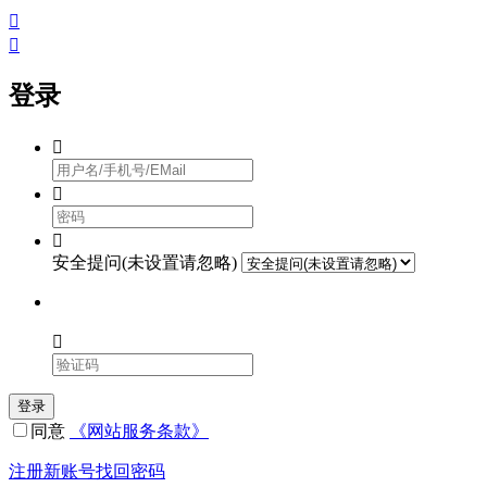


登录



安全提问(未设置请忽略)

登录
同意
《网站服务条款》
注册新账号
找回密码