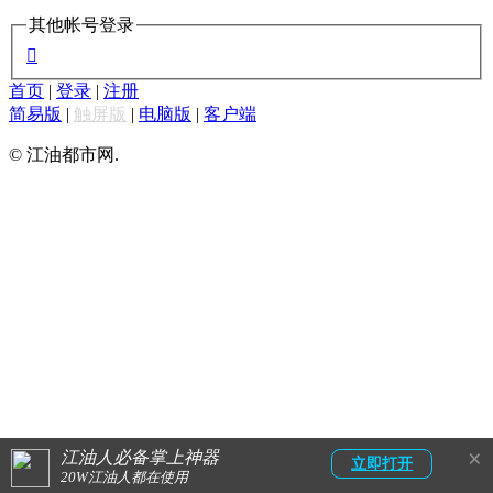
其他帐号登录

首页
|
登录
|
注册
简易版
|
触屏版
|
电脑版
|
客户端
© 江油都市网.
×
江油人必备掌上神器
立即打开
20W江油人都在使用