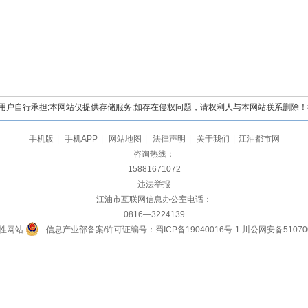
自行承担;本网站仅提供存储服务;如存在侵权问题，请权利人与本网站联系删除！举报电
手机版
|
手机APP
|
网站地图
|
法律声明
|
关于我们
|
江油都市网
咨询热线：
15881671072
违法举报
江油市互联网信息办公室电话：
0816—3224139
性网站
信息产业部备案/许可证编号：蜀ICP备19040016号-1
川公网安备510700