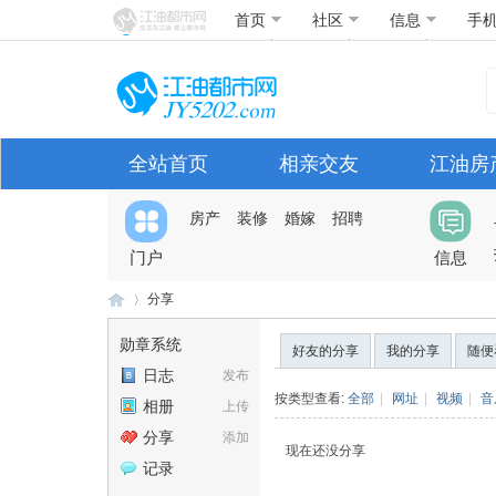
首页
社区
信息
手
全站首页
相亲交友
江油房
房产
装修
婚嫁
招聘
门户
信息
分享
勋章系统
好友的分享
我的分享
随便
日志
发布
江
›
按类型查看:
全部
|
网址
|
视频
|
音
相册
上传
分享
添加
现在还没分享
记录