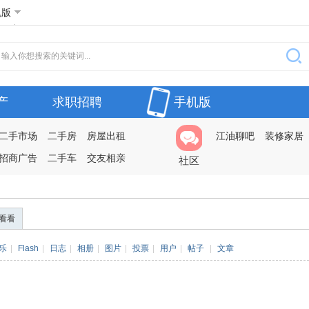
机版
产
求职招聘
手机版
二手市场
二手房
房屋出租
江油聊吧
装修家居
招商广告
二手车
交友相亲
社区
看看
乐
|
Flash
|
日志
|
相册
|
图片
|
投票
|
用户
|
帖子
|
文章