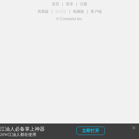
首页
|
登录
|
注册
简易版
|
触屏版
|
电脑版
|
客户端
© Comsenz Inc.
×
江油人必备掌上神器
立即打开
20W江油人都在使用