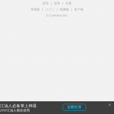
首页
|
登录
|
注册
简易版
|
触屏版
|
电脑版
|
客户端
© Comsenz Inc.
×
江油人必备掌上神器
立即打开
20W江油人都在使用