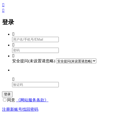


登录



安全提问(未设置请忽略)

登录
同意
《网站服务条款》
注册新账号
找回密码