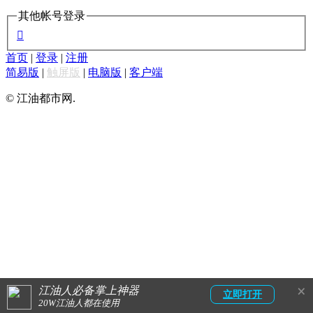
其他帐号登录

首页
|
登录
|
注册
简易版
|
触屏版
|
电脑版
|
客户端
© 江油都市网.
×
江油人必备掌上神器
立即打开
20W江油人都在使用