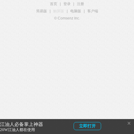
首页
|
登录
|
注册
简易版
|
触屏版
|
电脑版
|
客户端
© Comsenz Inc.
×
江油人必备掌上神器
立即打开
20W江油人都在使用