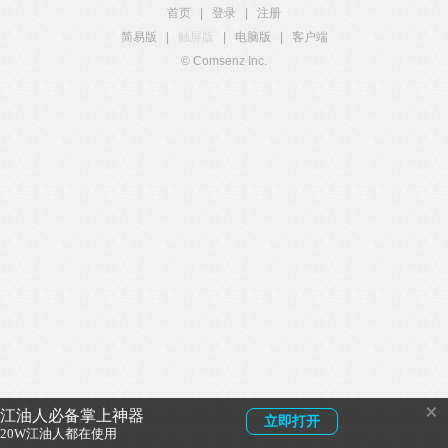
首页
|
登录
|
注册
简易版
|
触屏版
|
电脑版
|
客户端
© Comsenz Inc.
×
江油人必备掌上神器
立即打开
20W江油人都在使用