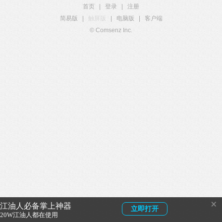
首页
|
登录
|
注册
简易版
|
触屏版
|
电脑版
|
客户端
© Comsenz Inc.
×
江油人必备掌上神器
立即打开
20W江油人都在使用