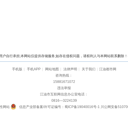
自行承担;本网站仅提供存储服务;如存在侵权问题，请权利人与本网站联系删除！举报电
手机版
|
手机APP
|
网站地图
|
法律声明
|
关于我们
|
江油都市网
咨询热线：
15881671072
违法举报
江油市互联网信息办公室电话：
0816—3224139
性网站
信息产业部备案/许可证编号：蜀ICP备19040016号-1
川公网安备510700