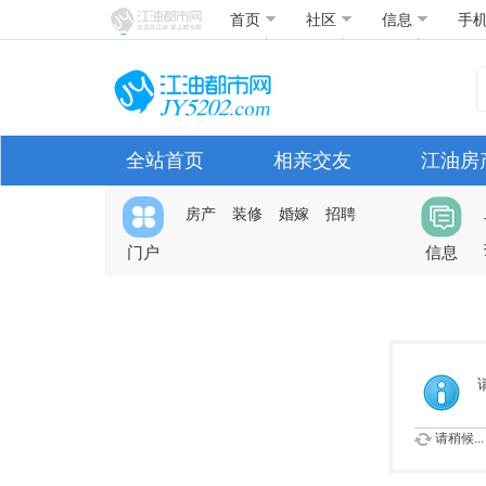
首页
社区
信息
手
全站首页
相亲交友
江油房
房产
装修
婚嫁
招聘
门户
信息
请稍候...