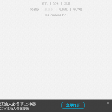
首页
|
登录
|
注册
简易版
|
触屏版
|
电脑版
|
客户端
© Comsenz Inc.
×
江油人必备掌上神器
立即打开
20W江油人都在使用