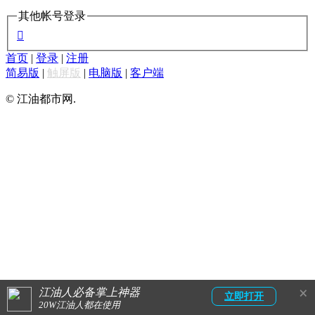
其他帐号登录

首页
|
登录
|
注册
简易版
|
触屏版
|
电脑版
|
客户端
© 江油都市网.
×
江油人必备掌上神器
立即打开
20W江油人都在使用