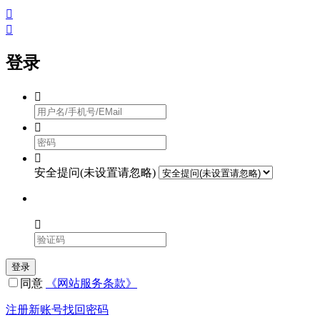


登录



安全提问(未设置请忽略)

登录
同意
《网站服务条款》
注册新账号
找回密码