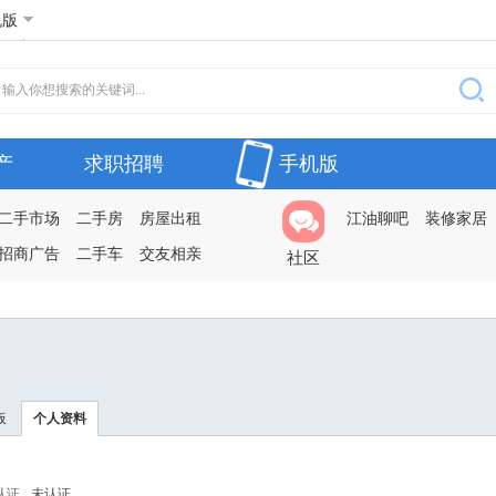
机版
产
求职招聘
手机版
二手市场
二手房
房屋出租
江油聊吧
装修家居
招商广告
二手车
交友相亲
社区
板
个人资料
认证
未认证