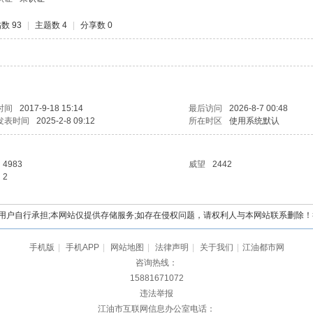
数 93
|
主题数 4
|
分享数 0
时间
2017-9-18 15:14
最后访问
2026-8-7 00:48
发表时间
2025-2-8 09:12
所在时区
使用系统默认
4983
威望
2442
2
自行承担;本网站仅提供存储服务;如存在侵权问题，请权利人与本网站联系删除！举报电
手机版
|
手机APP
|
网站地图
|
法律声明
|
关于我们
|
江油都市网
咨询热线：
15881671072
违法举报
江油市互联网信息办公室电话：