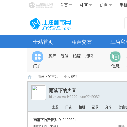
首页
社区
信息
手
全站首页
相亲交友
江油房
房产
装修
婚嫁
招聘
门户
信息
雨落下的声音
个人资料
雨落下的声音
https://www.jy5202.com/?249032
江
›
›
主题
日志
相册
记录
分享
留言
雨落下的声音
(UID: 249032)
邮箱状态
未验证
视频