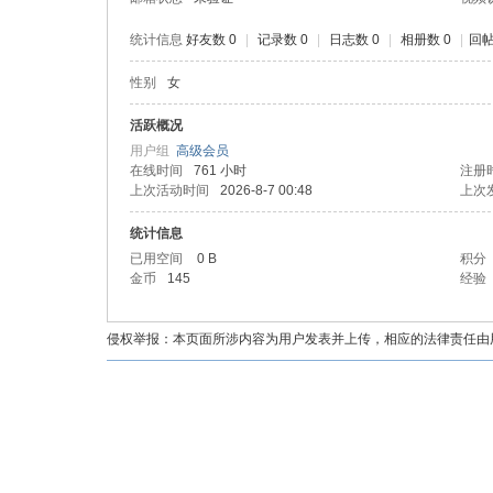
统计信息
好友数 0
|
记录数 0
|
日志数 0
|
相册数 0
|
回帖
性别
女
油
活跃概况
用户组
高级会员
在线时间
761 小时
注册
上次活动时间
2026-8-7 00:48
上次
统计信息
已用空间
0 B
积分
金币
145
经验
都
侵权举报：本页面所涉内容为用户发表并上传，相应的法律责任由用户