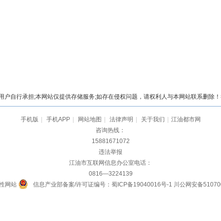
自行承担;本网站仅提供存储服务;如存在侵权问题，请权利人与本网站联系删除！举报电
手机版
|
手机APP
|
网站地图
|
法律声明
|
关于我们
|
江油都市网
咨询热线：
15881671072
违法举报
江油市互联网信息办公室电话：
0816—3224139
性网站
信息产业部备案/许可证编号：蜀ICP备19040016号-1
川公网安备510700