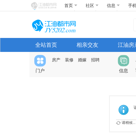
首页
社区
信息
手
全站首页
相亲交友
江油房
房产
装修
婚嫁
招聘
门户
信息
请稍候...